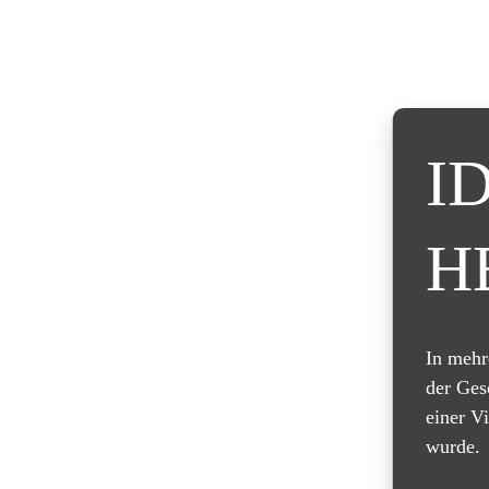
I
H
In mehr
der Ges
einer V
wurde.