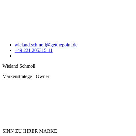
wieland.schmoll@getthepoint.de
+49 221 205315-11
Wieland Schmoll
Markenstratege I Owner
SINN ZU IHRER MARKE