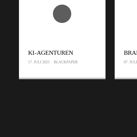
KI-AGENTUREN
BRA
17. JULI 2025
·
BLACKPAPER
07. JULI