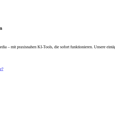
en
a – mit praxisnahen KI-Tools, die sofort funktionieren. Unsere eintäg
r?