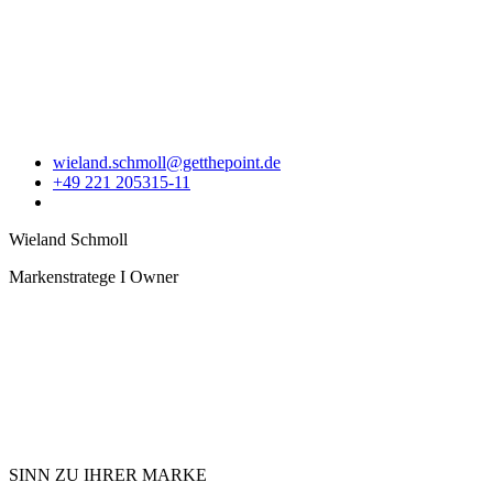
wieland.schmoll@getthepoint.de
+49 221 205315-11
Wieland Schmoll
Markenstratege I Owner
SINN ZU IHRER MARKE