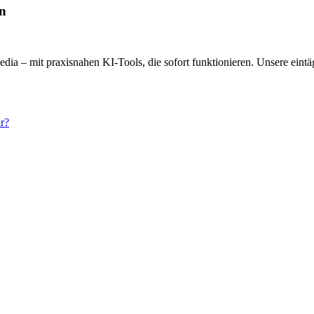
en
a – mit praxisnahen KI-Tools, die sofort funktionieren. Unsere eintäg
r?